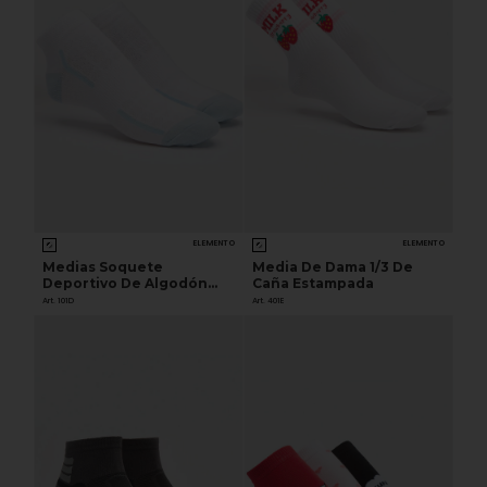
ELEMENTO
ELEMENTO
Medias Soquete
Media De Dama 1/3 De
Deportivo De Algodón
Caña Estampada
Mujer
Art. 101D
Art. 401E