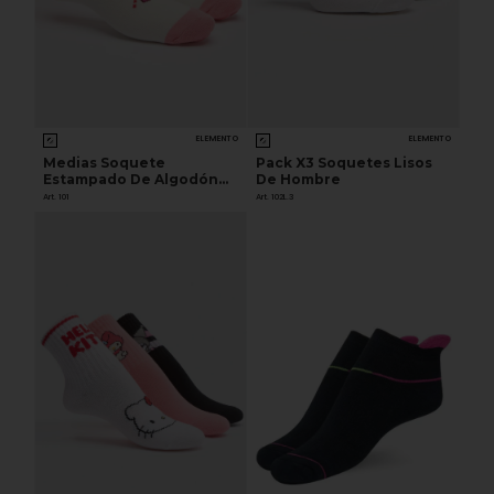
ELEMENTO
ELEMENTO
Medias Soquete
Pack X3 Soquetes Lisos
Estampado De Algodón
De Hombre
Mujer
Art. 101
Art. 102L.3