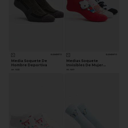
ELEMENTO
ELEMENTO
Media Soquete De
Medias Soquete
Hombre Deportiva
Invisibles De Mujer
Estampado HELLO KITTY
Art. 102D
Art. 6001