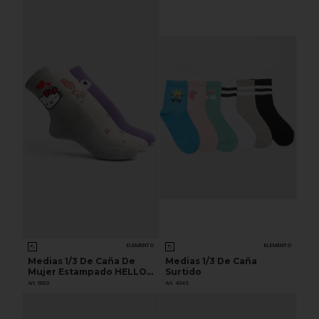
ELEMENTO
ELEMENTO
Medias 1/3 De Caña De
Medias 1/3 De Caña
Mujer Estampado HELLO
Surtido
KITTY
Art. 6002
Art. 404S