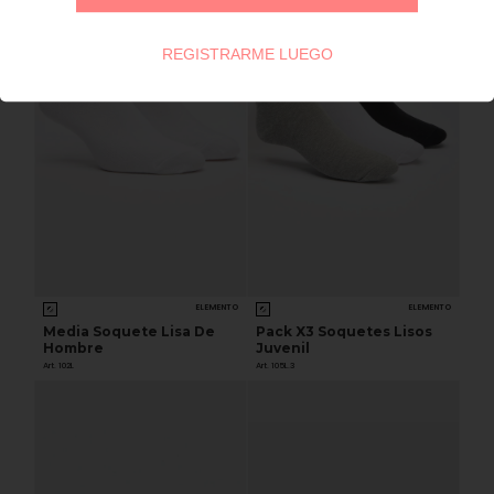
REGISTRARME LUEGO
ELEMENTO
ELEMENTO
Media Soquete Lisa De
Pack X3 Soquetes Lisos
Hombre
Juvenil
Art. 102L
Art. 105L.3