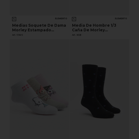
ELEMENTO
ELEMENTO
Medias Soquete De Dama
Media De Hombre 1/3
Morley Estampado
Caña De Morley
Surtido
Estampado
Art. 111MS
Art. 402E