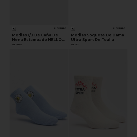
ELEMENTO
ELEMENTO
Medias 1/3 De Caña De
Medias Soquete De Dama
Nena Estampado HELLO
Ultra Sport De Toalla
KITTY
Art. 5903
Art. 551